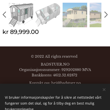
kr
89,999.00
© 2022 All rights reserved
BADSTUER.NO
Organisasjonsnummer: 929202880 MVA
Bankkonto: 4612.52.62872
Kontakt oss: hei@
badstuer.no
Mobil:
+47-96628794
Vi bruker informasjonskapsler for å sikre at nettstedet vårt
Languages
fungerer som det skal, og for å tilby deg en best mulig
English
Norsk
brukeropplevelse.