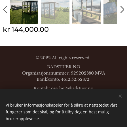
kr
144,000.00
© 2022 All rights reserved
BADSTUER.NO
Organisasjonsnummer: 929202880 MVA
Bankkonto: 4612.52.62872
Kontakt oss: hei@
badstuer.no
Mobil:
+47-96628794
Vi bruker informasjonskapsler for å sikre at nettstedet vårt
Languages
fungerer som det skal, og for å tilby deg en best mulig
English
Norsk
brukeropplevelse.