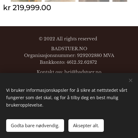
kr
219,999.00
© 2022 All rights reserved
BADSTUER.NO
Organisasjonsnummer: 929202880 MVA
Bankkonto: 4612.52.62872
Kontakt oss: hei@
badstuer.no
Mobil:
+47-96628794
Vi bruker informasjonskapsler for å sikre at nettstedet vårt
Languages
fungerer som det skal, og for å tilby deg en best mulig
English
Norsk
brukeropplevelse.
Godta bare nødvendig.
Aksepter alt.
ADD TO CART