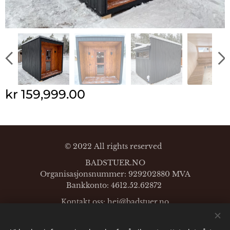
kr
159,999.00
© 2022 All rights reserved
BADSTUER.NO
Organisasjonsnummer: 929202880 MVA
Bankkonto: 4612.52.62872
Kontakt oss: hei@
badstuer.no
Mobil:
+47-96628794