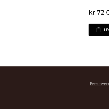
kr
72 
LE
Personver