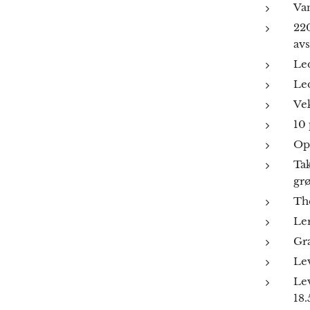
Van
220
av
Led
Led
Ve
10
Opp
Tak
grø
Th
Ler
Gr
Lev
Le
18