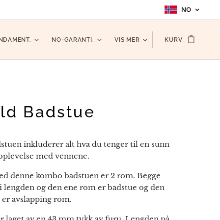
NO
NDAMENT.
NO-GARANTI.
VIS MER
KURV
ld Badstue
stuen inkluderer alt hva du tenger til en sunn
 oplevelse med vennene.
ed denne kombo badstuen er 2 rom. Begge
 i lengden og den ene rom er badstue og den
er avslapping rom.
r laget av en 43 mm tykk av furu. Lengden på