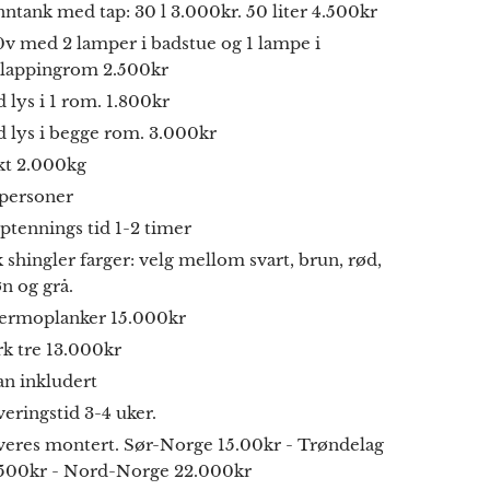
ntank med tap: 30 l 3.000kr. 50 liter 4.500kr
v med 2 lamper i badstue og 1 lampe i
slappingrom 2.500kr
 lys i 1 rom. 1.800kr
 lys i begge rom. 3.000kr
kt 2.000kg
 personer
tennings tid 1-2 timer
 shingler farger: velg mellom svart, brun, rød,
n og grå.
ermoplanker 15.000kr
k tre 13.000kr
an inkludert
eringstid 3-4 uker.
veres montert. Sør-Norge 15.00kr - Trøndelag
.500kr - Nord-Norge 22.000kr