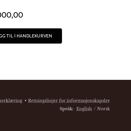
000,00
GG TIL I HANDLEKURVEN
nerklæring
Retningslinjer for informasjonskapsler
Språk
English
Norsk