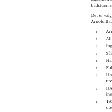
badstuen e
Det er valg
Arnold Ba
Ar
Al
In
2 l
Ha
Fu
HA
ute
HA
inn
TA
ute