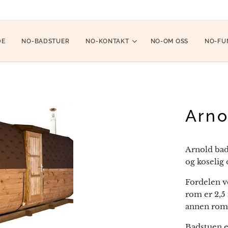
DE
NO-BADSTUER
NO-KONTAKT
NO-OM OSS
NO-FU
Arno
Arnold bad
og koselig
Fordelen v
rom er 2,5
annen rom 
Badstuen e