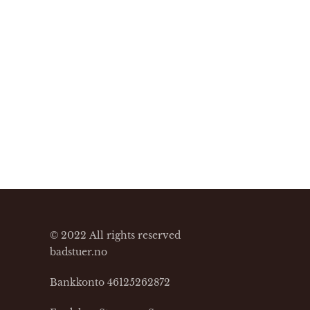
© 2022 All rights reserved
badstuer.no
Bankkonto 46125262872