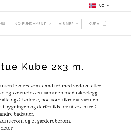
NO
OSS
NO-FUNDAMENT.
VIS MER
KURV
tue Kube 2x3 m.
tuen leveres som standard med vedovn eller
ovn og skorsteinssett sammen med takbelegg.
alle også isolerte, noe som sikrer at varmen
 i bygningen og derfor ikke er så kostbare å
 andre badstuer.
badstuerom og et garderoberom.
 meter.