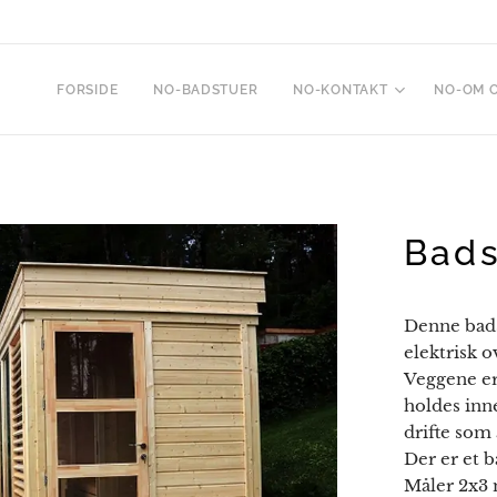
FORSIDE
NO-BADSTUER
NO-KONTAKT
NO-OM 
Bads
Denne bads
elektrisk 
Veggene er 
holdes inne
drifte som
Der er et 
Måler 2x3