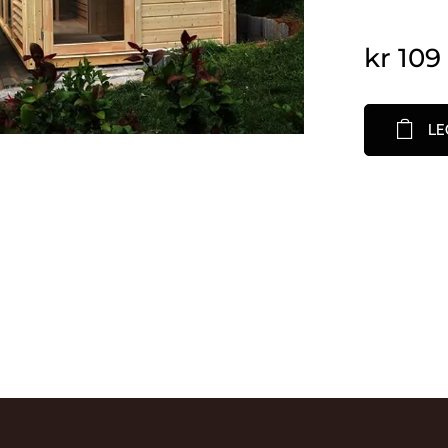
kr
109
LE