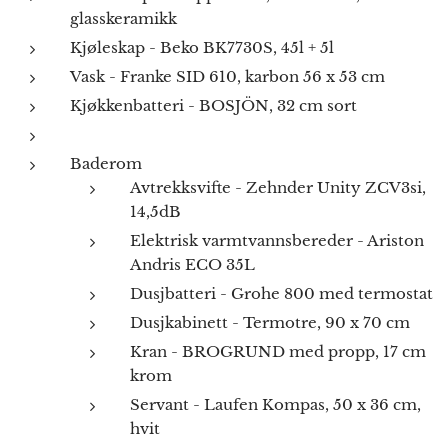
glasskeramikk
Kjøleskap - Beko BK7730S, 45l + 5l
Vask - Franke SID 610, karbon 56 x 53 cm
Kjøkkenbatteri - BOSJÖN, 32 cm sort
Baderom
Avtrekksvifte - Zehnder Unity ZCV3si,
14,5dB
Elektrisk varmtvannsbereder - Ariston
Andris ECO 35L
Dusjbatteri - Grohe 800 med termostat
Dusjkabinett - Termotre, 90 x 70 cm
Kran - BROGRUND med propp, 17 cm
krom
Servant - Laufen Kompas, 50 x 36 cm,
hvit